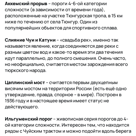
Аккемский прорыв
– пороги 4-6-ой категории
сложности (в зависимости от времени года),
расположенные на участке Тюнгурская тропа, в 15 км
ниже по течению от села Тюнгур. Один из
популярнейших объектов для спортивного сплава.
Слияние Чуи и Катуни
– «свадьба рек», именно так
называется явление, когда соединяются две реки с
разным цветом вод и какое-то время эти два течения
идут параллельно, до полного смешения. Очень часто,
но неофициально, считается местом зарождения всего
тюркского народа.
Цаплинский мост
– считается первым двухцепным
висячим мостом на территории России (есть ещё одно
утверждение, правда, спорное – в мире). Построен в
1936 году и в настоящее время имеет статус не
действующего.
Ильгуменский порог
– живописная серия порогов до 4-
ой категории сложности. Интересен тем, что находится
рядом с Чуйским трактом и можно подойти вдоль берега