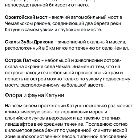
непосредственной близости от него.
Ороктойский мост
– висячий автомобильный мост в
Чемальском районе, соединяющий два берега реки
Катунь в самом узком и глубоком ее месте.
Скалы Зубы Дракона
– живописный скальный массив,
расположенный в 9 км ниже по течению от села Чемал.
Остров Патмос
– небольшой и живописный остров-
скала на окраине села Чемал. Знаменит тем, что на
острове находится небольшой православный храм и
попасть на остров можно только по узкому подвесному
мосту, расположенному на большой высоте.
Флора и фауна Катуни
На всём своём протяжении Катунь несколько раз меняет
климатическую зоны: от ледниковых морен и
альпийских лугов в верховьях и до таёжно-степных
ландшафтов в её среднем течение. Последнюю сотню
километров река бежит по умеренной климатической
зоне широколиственных лесов, типичной для средней