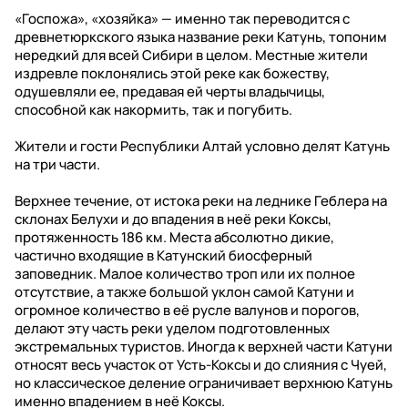
«Госпожа», «хозяйка» — именно так переводится с
древнетюркского языка название реки Катунь, топоним
нередкий для всей Сибири в целом. Местные жители
издревле поклонялись этой реке как божеству,
одушевляли ее, предавая ей черты владычицы,
способной как накормить, так и погубить.
Жители и гости Республики Алтай условно делят Катунь
на три части.
Верхнее течение, от истока реки на леднике Геблера на
склонах Белухи и до впадения в неё реки Коксы,
протяженность 186 км. Места абсолютно дикие,
частично входящие в Катунский биосферный
заповедник. Малое количество троп или их полное
отсутствие, а также большой уклон самой Катуни и
огромное количество в её русле валунов и порогов,
делают эту часть реки уделом подготовленных
экстремальных туристов. Иногда к верхней части Катуни
относят весь участок от Усть-Коксы и до слияния с Чуей,
но классическое деление ограничивает верхнюю Катунь
именно впадением в неё Коксы.