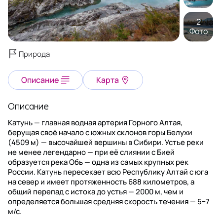
2
Фото
Природа
Описание
Карта
Описание
Катунь — главная водная артерия Горного Алтая,
берущая своё начало с южных склонов горы Белухи
(4509 м) — высочайшей вершины в Сибири. Устье реки
не менее легендарно — при её слиянии с Бией
образуется река Обь — одна из самых крупных рек
России. Катунь пересекает всю Республику Алтай с юга
на север и имеет протяженность 688 километров, а
общий перепад с истока до устья — 2000 м, чем и
определяется большая средняя скорость течения — 5−7
м/с.