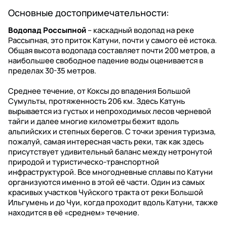
Основные достопримечательности:
Водопад Россыпной
– каскадный водопад на реке
Рассыпная, это приток Катуни, почти у самого её истока.
Общая высота водопада составляет почти 200 метров, а
наибольшее свободное падение воды оценивается в
пределах 30-35 метров.
Среднее течение, от Коксы до впадения Большой
Сумульты, протяженность 206 км. Здесь Катунь
вырывается из густых и непроходимых лесов черневой
тайги и далее многие километры бежит вдоль
альпийских и степных берегов. С точки зрения туризма,
пожалуй, самая интересная часть реки, так как здесь
присутствует удивительный баланс между нетронутой
природой и туристическо-транспортной
инфраструктурой. Все многодневные сплавы по Катуни
организуются именно в этой её части. Один из самых
красивых участков Чуйского тракта от реки Большой
Ильгумень и до Чуи, когда проходит вдоль Катуни, также
находится в её «среднем» течение.