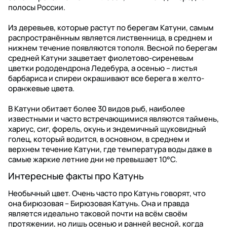
полосы России.
Из деревьев, которые растут по берегам Катуни, самым
распространённым является лиственница, в среднем и
нижнем течение появляются тополя. Весной по берегам
средней Катуни зацветает фиолетово-сиреневым
цветки рододендрона Ледебура, а осенью – листья
барбариса и спиреи окрашивают все берега в желто-
оранжевые цвета.
В Катуни обитает более 30 видов рыб, наиболее
известными и часто встречающимися являются таймень,
хариус, сиг, форель, окунь и эндемичный щуковидный
голец, который водится, в основном, в среднем и
верхнем течение Катуни, где температура воды даже в
самые жаркие летние дни не превышает 10°C.
Интересные факты про Катунь
Необычный цвет. Очень часто про Катунь говорят, что
она бирюзовая – Бирюзовая Катунь. Она и правда
является идеально таковой почти на всём своём
протяжении, но лишь осенью и ранней весной, когда