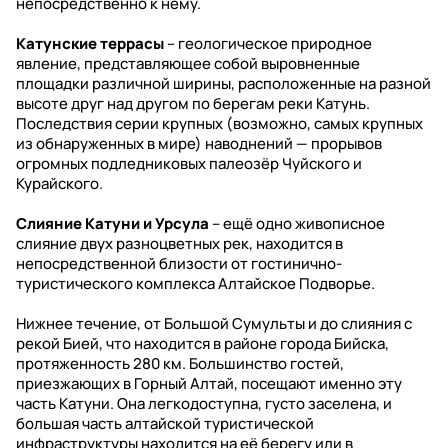
непосредственно к нему.
Катунские террасы
– геологическое природное
явление, представляющее собой выровненные
площадки различной ширины, расположенные на разной
высоте друг над другом по берегам реки Катунь.
Последствия серии крупных (возможно, самых крупных
из обнаруженных в мире) наводнений — прорывов
огромных подледниковых палеозёр Чуйского и
Курайского.
Слияние Катуни и Урсула
– ещё одно живописное
слияние двух разноцветных рек, находится в
непосредственной близости от гостинично-
туристического комплекса Алтайское Подворье.
Нижнее течение, от Большой Сумульты и до слияния с
рекой Бией, что находится в районе города Бийска,
протяженность 280 км. Большинство гостей,
приезжающих в Горный Алтай, посещают именно эту
часть Катуни. Она легкодоступна, густо заселена, и
большая часть алтайской туристической
инфраструктуры находится на её берегу или в