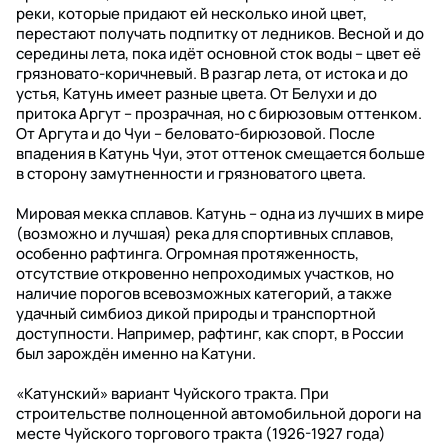
реки, которые придают ей несколько иной цвет,
перестают получать подпитку от ледников. Весной и до
середины лета, пока идёт основной сток воды – цвет её
грязновато-коричневый. В разгар лета, от истока и до
устья, Катунь имеет разные цвета. От Белухи и до
притока Аргут – прозрачная, но с бирюзовым оттенком.
От Аргута и до Чуи – беловато-бирюзовой. После
впадения в Катунь Чуи, этот оттенок смещается больше
в сторону замутненности и грязноватого цвета.
Мировая мекка сплавов. Катунь – одна из лучших в мире
(возможно и лучшая) река для спортивных сплавов,
особенно рафтинга. Огромная протяженность,
отсутствие откровенно непроходимых участков, но
наличие порогов всевозможных категорий, а также
удачный симбиоз дикой природы и транспортной
доступности. Например, рафтинг, как спорт, в России
был зарождён именно на Катуни.
«Катунский» вариант Чуйского тракта. При
строительстве полноценной автомобильной дороги на
месте Чуйского торгового тракта (1926-1927 года)