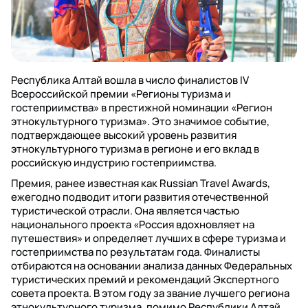
Республика Алтай вошла в число финалистов IV
Всероссийской премии «Регионы туризма и
гостеприимства» в престижной номинации «Регион
этнокультурного туризма». Это значимое событие,
подтверждающее высокий уровень развития
этнокультурного туризма в регионе и его вклад в
российскую индустрию гостеприимства.
Премия, ранее известная как Russian Travel Awards,
ежегодно подводит итоги развития отечественной
туристической отрасли. Она является частью
национального проекта «Россия вдохновляет на
путешествия» и определяет лучших в сфере туризма и
гостеприимства по результатам года. Финалисты
отбираются на основании анализа данных Федеральных
туристических премий и рекомендаций Экспертного
совета проекта. В этом году за звание лучшего региона
этнокультурного туризма, помимо Республики Алтай,